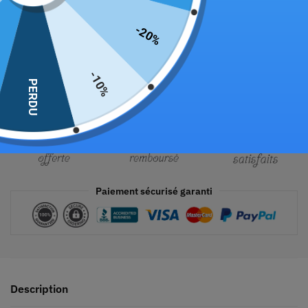
Ajouter au panier
-20%
-10%
PERDU
Paiement sécurisé garanti
Description