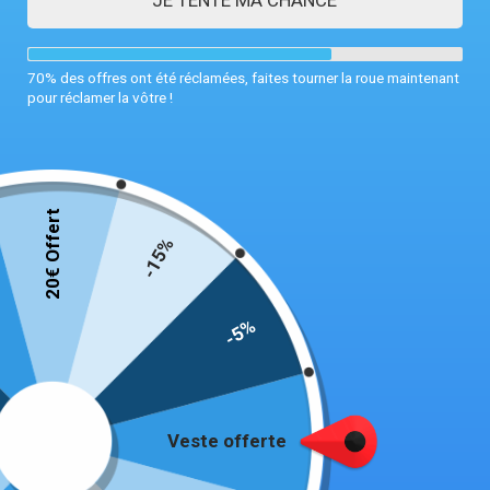
JE TENTE MA CHANCE
70% des offres ont été réclamées, faites tourner la roue maintenant
pour réclamer la vôtre !
20€ Offert
-15%
-5%
Couverture chauffante pour auto
69,99
€
Veste offerte
27 en stock