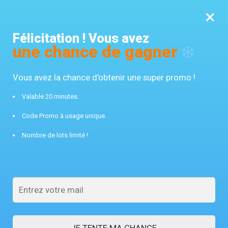
×
MENU
0
Félicitation ! Vous avez
10% offert avec le code FROST10
une chance de gagner
Accueil
/
Couverture chauffante
/
Couverture chauffante pour auto
Vous avez la chance d'obtenir une super promo !
Valable 20 minutes.
Code Promo à usage unique.
Nombre de lots limité !