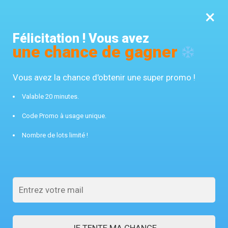
×
MENU
0
Félicitation ! Vous avez
10% offert avec le code FROST10
une chance de gagner
Accueil
/
Gants chauffants vélo
/
Mitaine chauffante USB bleu ciel avec doigts
Vous avez la chance d'obtenir une super promo !
Valable 20 minutes.
Code Promo à usage unique.
Nombre de lots limité !