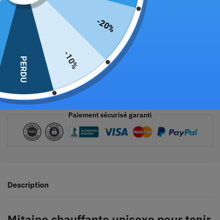
-20%
-10%
PERDU
Paiement sécurisé garanti
Description
Mitaine chauffante unisexe pour tenir